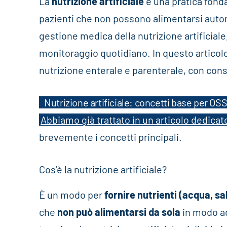
La
nutrizione artificiale
è una pratica fonda
pazienti che non possono alimentarsi aut
gestione medica della nutrizione artificial
monitoraggio quotidiano. In questo articol
nutrizione enterale e parenterale, con consi
Nutrizione artificiale: concetti base per OS
Abbiamo già trattato in un articolo dedicato 
brevemente i concetti principali.
Cos’è la nutrizione artificiale?
È un modo per
fornire nutrienti (acqua, sa
che
non può alimentarsi da sola
in modo a