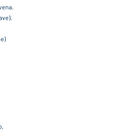
vena.
ave).
ne)
o,