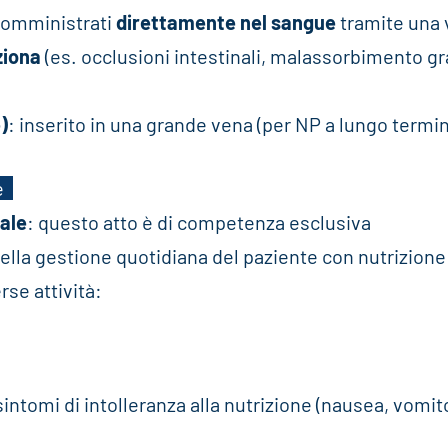
 somministrati
direttamente nel sangue
tramite una 
ziona
(es. occlusioni intestinali, malassorbimento gr
)
: inserito in una grande vena (per NP a lungo termi
e
rale
: questo atto è di competenza esclusiva
 nella gestione quotidiana del paziente con nutrizione
se attività:
sintomi di intolleranza alla nutrizione (nausea, vomit