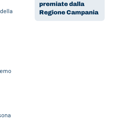
premiate dalla
della
Regione Campania
eremo
sona