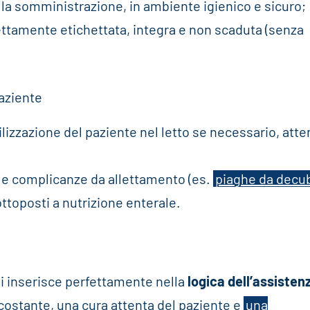
lla somministrazione, in ambiente igienico e sicuro;
rettamente etichettata, integra e non scaduta (senza
paziente
ilizzazione del paziente nel letto se necessario, att
le complicanze da allettamento (es.
piaghe da decu
ttoposti a nutrizione enterale.
 si inserisce perfettamente nella
logica dell’assisten
costante, una cura attenta del paziente e
una