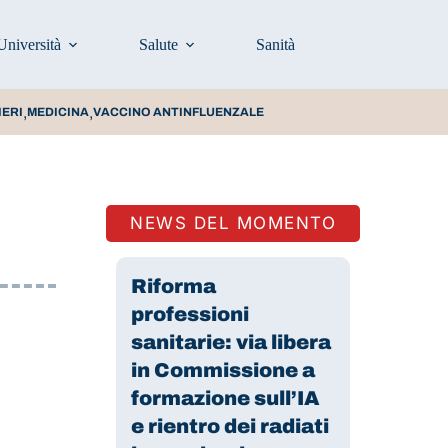
Università
Salute
Sanità
Prevenzione e stili d
,
,
IERI
MEDICINA
VACCINO ANTINFLUENZALE
NEWS DEL MOMENTO
Riforma
professioni
sanitarie: via libera
in Commissione a
formazione sull’IA
e rientro dei radiati