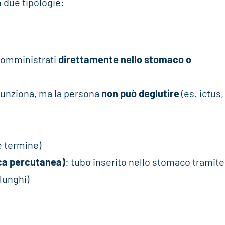
n due tipologie:
 somministrati
direttamente nello stomaco o
e funziona, ma la persona
non può deglutire
(es. ictus,
e termine)
ca percutanea)
: tubo inserito nello stomaco tramite
lunghi)