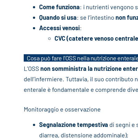
Come funziona
: i nutrienti vengono
Quando si usa
: se l’intestino
non fun
Accessi venosi
:
CVC (catetere venoso centrale
Cosa può fare l’OSS nella nutrizione enteral
L’OSS
non somministra la nutrizione ente
dell’infermiere. Tuttavia, il suo contributo
enterale è fondamentale e comprende diver
Monitoraggio e osservazione
Segnalazione tempestiva
di segni e 
diarrea, distensione addominale);