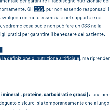
mentale per garantire il fabbisogno nutrizionale dei
onomamente. Gli
OSS
, pur non essendo responsabili 
e, svolgono un ruolo essenziale nel supporto e nel
o, vedremo cosa può e non può fare un OSS nella
gli pratici per garantire il benessere del paziente.
S
la definizione di nutrizione artificiale
, ma riprend
li minerali, proteine, carboidrati e grassi)
a una per
deguato o sicuro, sia temporaneamente che a lungo