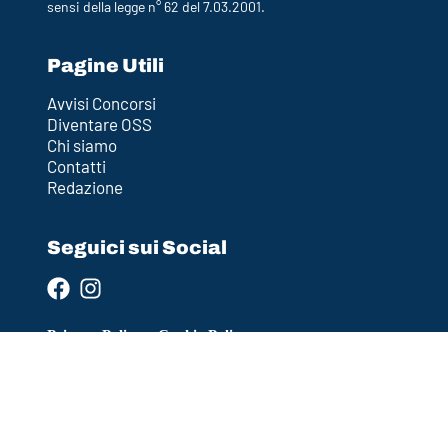
sensi della legge n° 62 del 7.03.2001.
Pagine Utili
Avvisi Concorsi
Diventare OSS
Chi siamo
Contatti
Redazione
Seguici sui Social
Privacy Policy
–
Cookie Policy
Policy Editoriale
–
Termini e Condizioni (Disclaimer)
Ultimo aggiornamento: 2026-04-12 12:36:30
DESIGN BY
CROMÌA