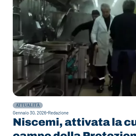
ATTUALITÀ
Gennaio 30, 2026
Redazione
Niscemi, attivata la c
campo della Protezion