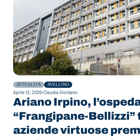
ATTUALITÀ
AVELLINO
Aprile 12, 2026
Claudia Giordano
Ariano Irpino, l’osped
“Frangipane-Bellizzi” t
aziende virtuose prem