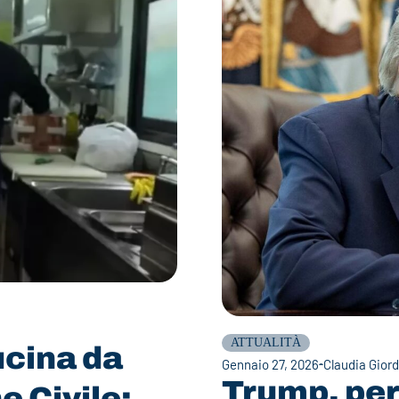
ATTUALITÀ
ucina da
Gennaio 27, 2026
Claudia Gior
Trump, perc
e Civile: