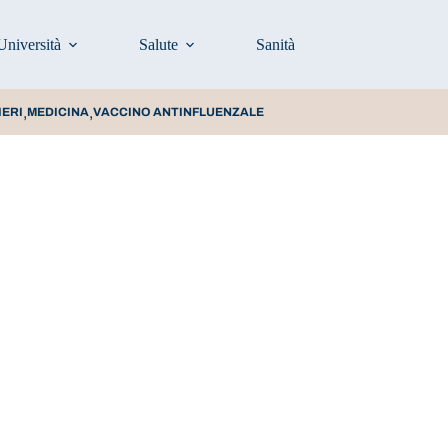
Università
Salute
Sanità
Prevenzione e stili d
,
,
IERI
MEDICINA
VACCINO ANTINFLUENZALE