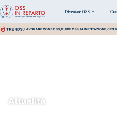
Diventare OSS
Con
,
,
,
TRENDS:
LAVORARE COME OSS
GUIDE OSS
ALIMENTAZIONE
CES 2
Home
»
Attualità
Attualità