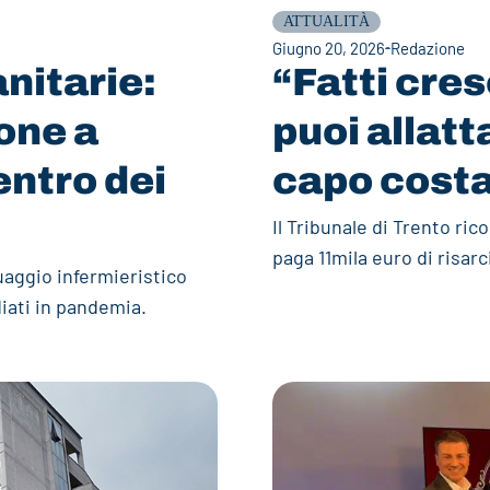
ATTUALITÀ
Giugno 20, 2026
Redazione
nitarie:
“Fatti cres
one a
puoi allatt
entro dei
capo costa
Il Tribunale di Trento ri
paga 11mila euro di risar
uaggio infermieristico
diati in pandemia.