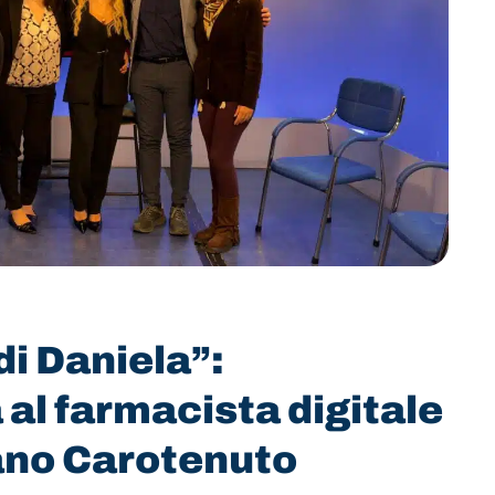
 di Daniela”:
a al farmacista digitale
ano Carotenuto