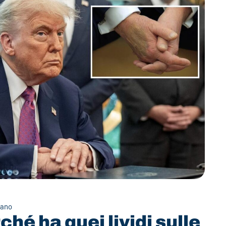
dano
hé ha quei lividi sulle