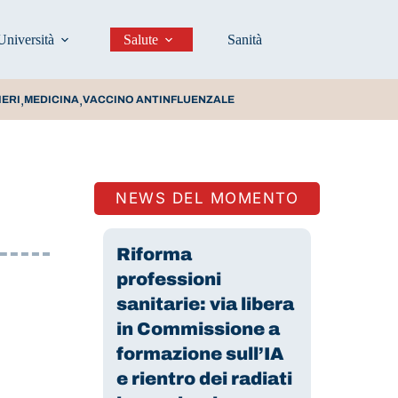
Università
Salute
Sanità
Prevenzione e stili d
,
,
IERI
MEDICINA
VACCINO ANTINFLUENZALE
NEWS DEL MOMENTO
Riforma
professioni
sanitarie: via libera
in Commissione a
formazione sull’IA
e rientro dei radiati