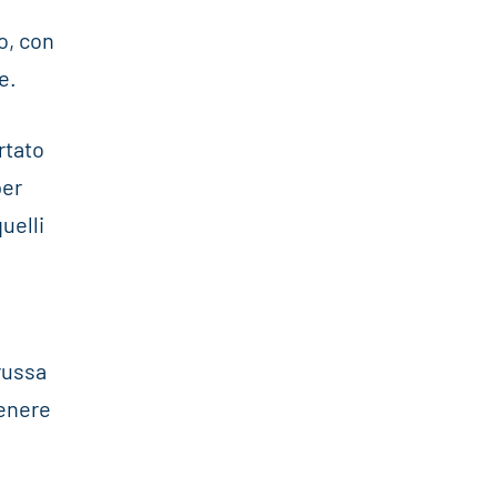
o, con
e.
rtato
per
uelli
russa
tenere