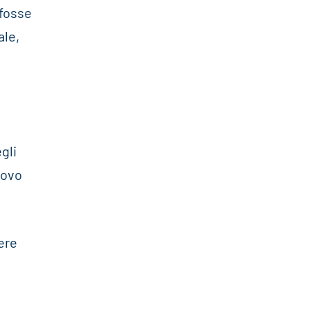
 fosse
ale,
gli
uovo
ere