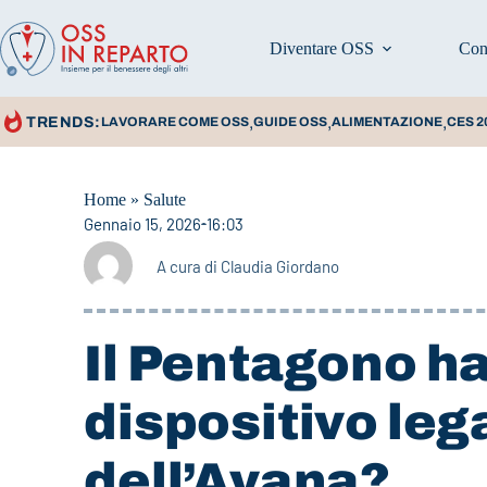
Diventare OSS
Con
,
,
,
TRENDS:
LAVORARE COME OSS
GUIDE OSS
ALIMENTAZIONE
CES 2
Home
»
Salute
Gennaio 15, 2026
16:03
A cura di
Claudia Giordano
Il Pentagono h
dispositivo leg
dell’Avana?