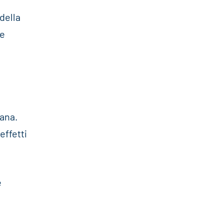
della
le
vana.
effetti
e