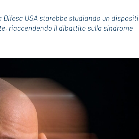
a Difesa USA starebbe studiando un disposit
e, riaccendendo il dibattito sulla sindrome