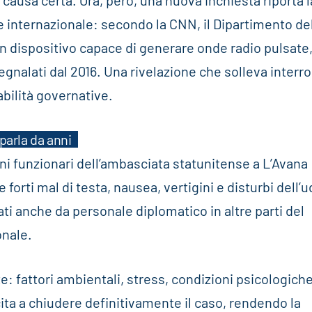
 causa certa. Ora, però, una nuova inchiesta riporta l
e internazionale: secondo la CNN, il Dipartimento de
un dispositivo capace di generare onde radio pulsate
gnalati dal 2016. Una rivelazione che solleva interro
abilità governative.
parla da anni
ni funzionari dell’ambasciata statunitense a L’Avana
forti mal di testa, nausea, vertigini e disturbi dell’u
ti anche da personale diplomatico in altre parti del
onale.
e: fattori ambientali, stress, condizioni psicologich
ita a chiudere definitivamente il caso, rendendo la