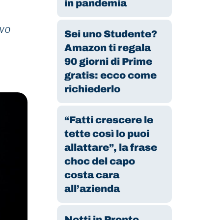
in pandemia
ivo
Sei uno Studente?
Amazon ti regala
90 giorni di Prime
gratis: ecco come
richiederlo
“Fatti crescere le
tette così lo puoi
allattare”, la frase
choc del capo
costa cara
all’azienda
Notti in Pronto