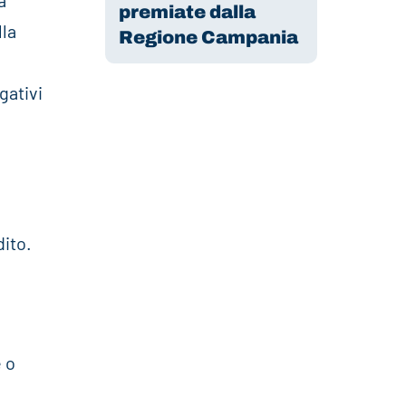
a
premiate dalla
lla
Regione Campania
,
gativi
dito.
e o