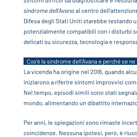
sintomi difficili da diagnosticare e nessuna
sindrome dell’Avana
al centro dell’attenzion
Difesa degli Stati Uniti starebbe testando 
potenzialmente compatibili con i disturbi se
delicati su sicurezza, tecnologia e respons
Cos’è la sindrome dell’Avana e perché se ne 
La vicenda ha origine nel 2016, quando alcu
iniziarono a riferire sintomi improvvisi come 
Nel tempo, episodi simili sono stati segnala
mondo, alimentando un dibattito internazi
Per anni, le spiegazioni sono rimaste incert
coincidenze. Nessuna ipotesi, però, è riusc