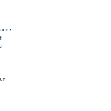
izione
di
 a
 un