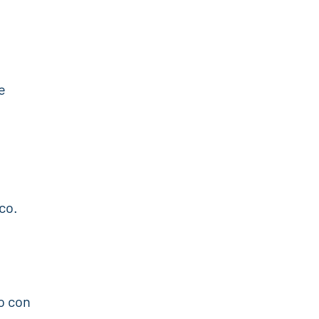
e
co.
 o con