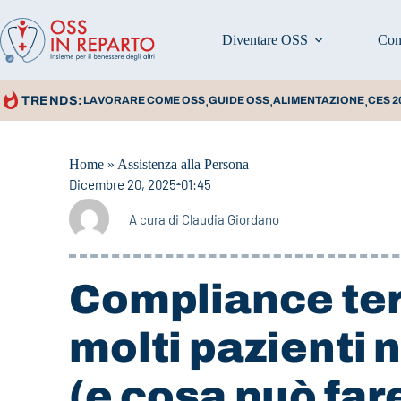
Diventare OSS
Con
,
,
,
TRENDS:
LAVORARE COME OSS
GUIDE OSS
ALIMENTAZIONE
CES 2
Home
»
Assistenza alla Persona
Dicembre 20, 2025
01:45
A cura di
Claudia Giordano
Compliance ter
molti pazienti 
(e cosa può far