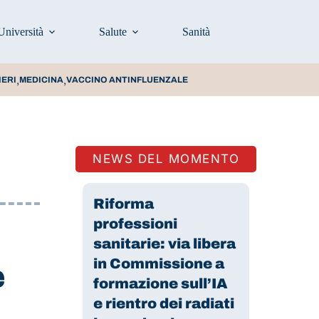
Università
Salute
Sanità
Prevenzione e stili d
,
,
IERI
MEDICINA
VACCINO ANTINFLUENZALE
NEWS DEL MOMENTO
Riforma
professioni
sanitarie: via libera
in Commissione a
e
formazione sull’IA
e rientro dei radiati