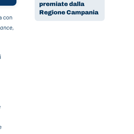
premiate dalla
Regione Campania
a con
iance
,
.
i
e
e