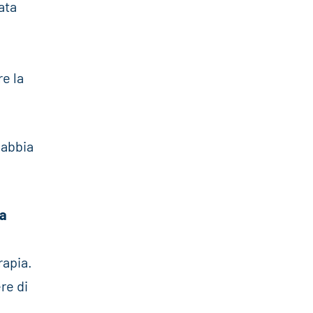
ata
re la
 abbia
ia
rapia.
re di