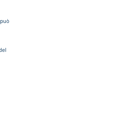
 può
del