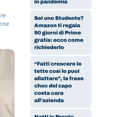
in pandemia
ire
Sei uno Studente?
ione
Amazon ti regala
90 giorni di Prime
gratis: ecco come
richiederlo
“Fatti crescere le
tette così lo puoi
allattare”, la frase
choc del capo
costa cara
all’azienda
Notti in Pronto