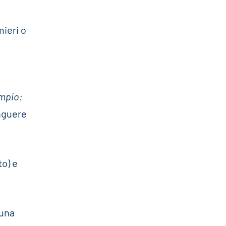
mieri o
mpio:
inguere
to) e
 una