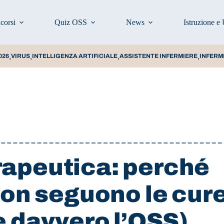
corsi
Quiz OSS
News
Istruzione e 
,
,
,
,
026
VIRUS
INTELLIGENZA ARTIFICIALE
ASSISTENTE INFERMIERE
INFERM
apeutica: perché
non seguono le cur
e davvero l’OSS)