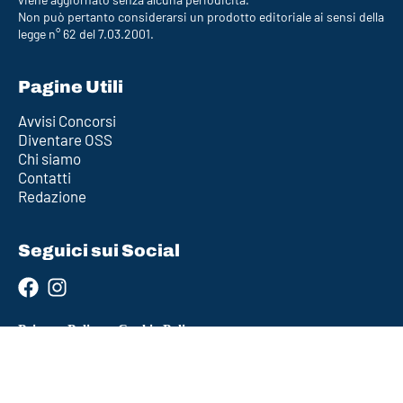
Non può pertanto considerarsi un prodotto editoriale ai sensi della
legge n° 62 del 7.03.2001.
Pagine Utili
Avvisi Concorsi
Diventare OSS
Chi siamo
Contatti
Redazione
Seguici sui Social
Privacy Policy
–
Cookie Policy
Policy Editoriale
–
Termini e Condizioni (Disclaimer)
Ultimo aggiornamento: 2026-04-12 12:36:30