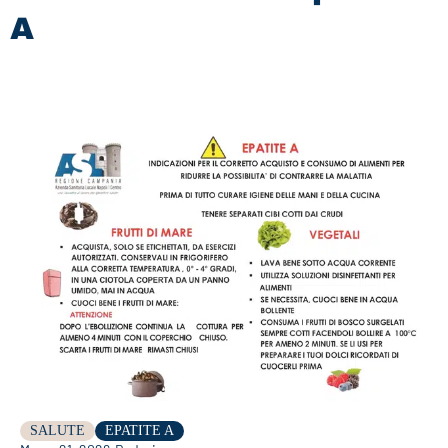
A
SALUTE
EPATITE A