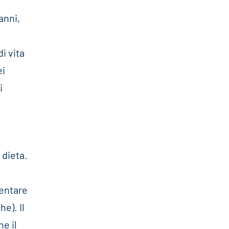
anni,
o
di vita
ei
i
 dieta.
mentare
e). Il
e il