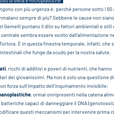
uolo di dieta e microplastiche
ongono con più urgenza è: perché persone sotto i 50 
ammalano sempre di più? Sebbene le cause non sian
l Gemelli puntano il dito su fattori ambientali e stili 
o centrale sembra essere svolto dall’alimentazione n
 Tortora. È in questa finestra temporale, infatti, che s
i intestinali che funge da scudo per la nostra salute.
ati
, ricchi di additivi e poveri di nutrienti, che hanno
ari dei giovanissimi. Ma non è solo una questione di
on forza sull’impatto dell’inquinamento invisibile:
nanoplastiche
, ormai onnipresenti nella catena ali
e batteriche capaci di danneggiare il DNA (genotossich
odificare questi meccanismi per intervenire prima ch