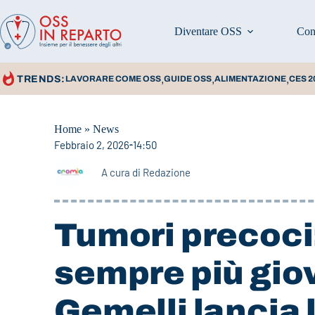
Diventare OSS
Con
,
,
,
TRENDS:
LAVORARE COME OSS
GUIDE OSS
ALIMENTAZIONE
CES 2
Home
»
News
Febbraio 2, 2026
14:50
A cura di
Redazione
Tumori precoci
sempre più giov
Gemelli lancia 