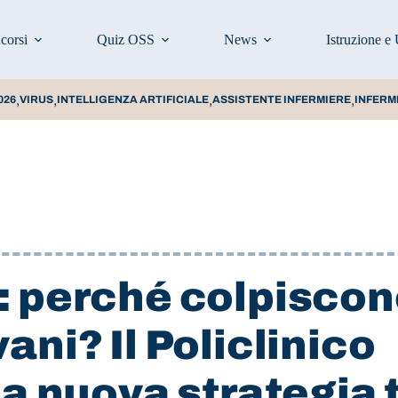
corsi
Quiz OSS
News
Istruzione e 
,
,
,
,
026
VIRUS
INTELLIGENZA ARTIFICIALE
ASSISTENTE INFERMIERE
INFERM
: perché colpisco
ani? Il Policlinico
la nuova strategia 