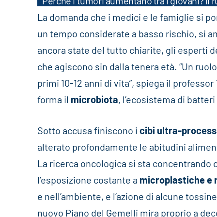
Perché i tumori aumentano tra i giovani? Il r
La domanda che i medici e le famiglie si p
un tempo considerate a basso rischio, si 
ancora state del tutto chiarite, gli esperti de
che agiscono sin dalla tenera età. “Un ruol
primi 10-12 anni di vita”, spiega il professor
forma il
microbiota
, l’ecosistema di batter
Sotto accusa finiscono i
cibi ultra-process
alterato profondamente le abitudini aliment
La ricerca oncologica si sta concentrando c
l’esposizione costante a
microplastiche e 
e nell’ambiente, e l’azione di alcune tossin
nuovo Piano del Gemelli mira proprio a dec