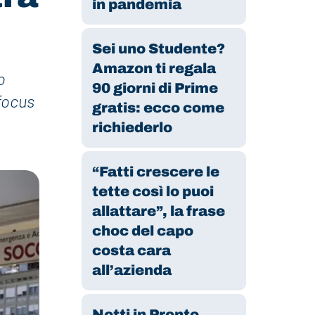
in pandemia
Sei uno Studente?
Amazon ti regala
o
90 giorni di Prime
focus
gratis: ecco come
richiederlo
“Fatti crescere le
tette così lo puoi
allattare”, la frase
choc del capo
costa cara
all’azienda
Notti in Pronto