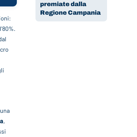
premiate dalla
Regione Campania
ioni:
l’80%.
dal
ncro
,
li
 una
ra
,
ssi