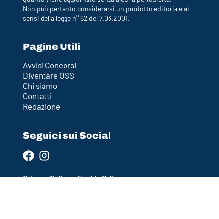
Non può pertanto considerarsi un prodotto editoriale ai
sensi della legge n° 62 del 7.03.2001.
Pagine Utili
Avvisi Concorsi
Diventare OSS
Chi siamo
Contatti
Redazione
Seguici sui Social
Privacy Policy
–
Cookie Policy
Policy Editoriale
–
Termini e Condizioni (Disclaimer)
Ultimo aggiornamento: 2026-04-12 12:36:30