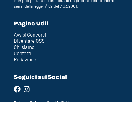
Non può pertanto considerarsi un prodotto editoriale ai
sensi della legge n° 62 del 7.03.2001.
Pagine Utili
Avvisi Concorsi
Diventare OSS
Chi siamo
Contatti
Redazione
Seguici sui Social
Privacy Policy
–
Cookie Policy
Policy Editoriale
–
Termini e Condizioni (Disclaimer)
Ultimo aggiornamento: 2026-04-12 12:36:30
DESIGN BY
CROMÌA