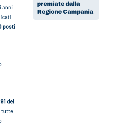
premiate dalla
i anni
Regione Campania
icati
0 posti
o
 91 del
 tutte
o-