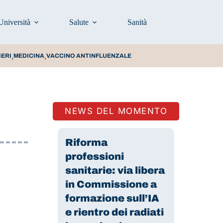
Università
Salute
Sanità
Prevenzione e stili d
,
,
IERI
MEDICINA
VACCINO ANTINFLUENZALE
NEWS DEL MOMENTO
Riforma
professioni
sanitarie: via libera
in Commissione a
formazione sull’IA
e rientro dei radiati