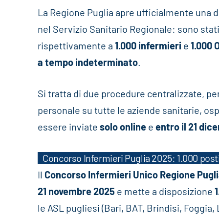
La Regione Puglia apre ufficialmente una d
nel Servizio Sanitario Regionale: sono stati
rispettivamente a
1.000 infermieri
e
1.000 
a tempo indeterminato
.
Si tratta di due procedure centralizzate, pen
personale su tutte le aziende sanitarie, o
essere inviate
solo online
e
entro il 21 di
Concorso Infermieri Puglia 2025: 1.000 post
Il
Concorso Infermieri Unico Regione Pugl
21 novembre 2025
e mette a disposizione
1
le ASL pugliesi (Bari, BAT, Brindisi, Foggia