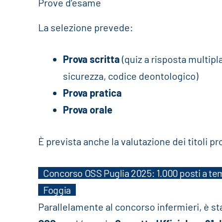
Prove d’esame
La selezione prevede:
Prova scritta
(quiz a risposta multipla
sicurezza, codice deontologico)
Prova pratica
Prova orale
È prevista anche la valutazione dei titoli pr
Concorso OSS Puglia 2025: 1.000 posti a tem
Foggia
Parallelamente al concorso infermieri, è st