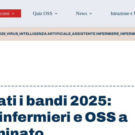
corsi
Quiz OSS
News
Istruzione e 
,
,
,
,
026
VIRUS
INTELLIGENZA ARTIFICIALE
ASSISTENTE INFERMIERE
INFERM
ti i bandi 2025:
 infermieri e OSS a
minato