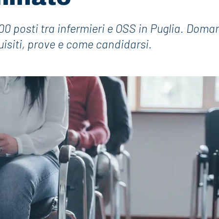
000 posti tra infermieri e OSS in Puglia. Dom
uisiti, prove e come candidarsi.