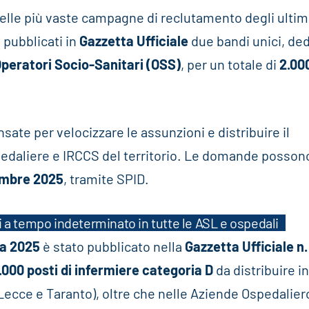
elle più vaste campagne di reclutamento degli ultim
 pubblicati in
Gazzetta Ufficiale
due bandi unici, ded
Operatori Socio-Sanitari (OSS)
, per un totale di
2.00
sate per velocizzare le assunzioni e distribuire il
spedaliere e IRCCS del territorio. Le domande posson
cembre 2025
, tramite SPID.
i a tempo indeterminato in tutte le ASL e ospedali
ia 2025
è stato pubblicato nella
Gazzetta Ufficiale n.
.000 posti di infermiere categoria D
da distribuire in
, Lecce e Taranto), oltre che nelle Aziende Ospedalier