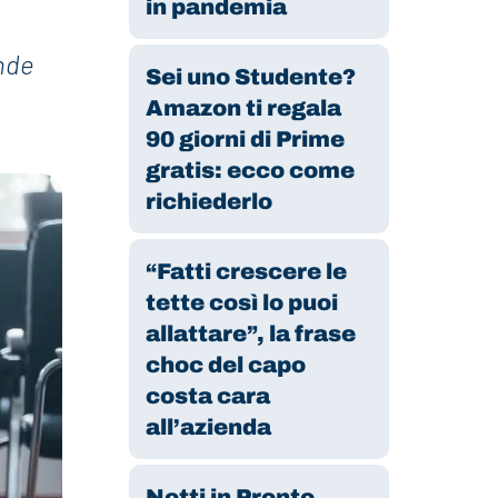
in pandemia
ande
Sei uno Studente?
Amazon ti regala
90 giorni di Prime
gratis: ecco come
richiederlo
“Fatti crescere le
tette così lo puoi
allattare”, la frase
choc del capo
costa cara
all’azienda
Notti in Pronto