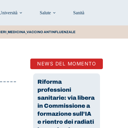
Università
Salute
Sanità
Prevenzione e stili d
,
,
IERI
MEDICINA
VACCINO ANTINFLUENZALE
NEWS DEL MOMENTO
Riforma
professioni
sanitarie: via libera
in Commissione a
formazione sull’IA
e rientro dei radiati