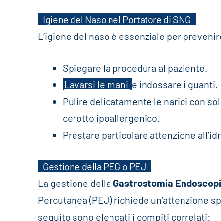
Igiene del Naso nel Portatore di SNG
L’igiene del naso è essenziale per prevenire
Spiegare la procedura al paziente.
Lavarsi le mani
e indossare i guanti.
Pulire delicatamente le narici con so
cerotto ipoallergenico.
Prestare particolare attenzione all’id
Gestione della PEG o PEJ
La gestione della
Gastrostomia Endoscop
Percutanea (PEJ) richiede un’attenzione spec
seguito sono elencati i compiti correlati: