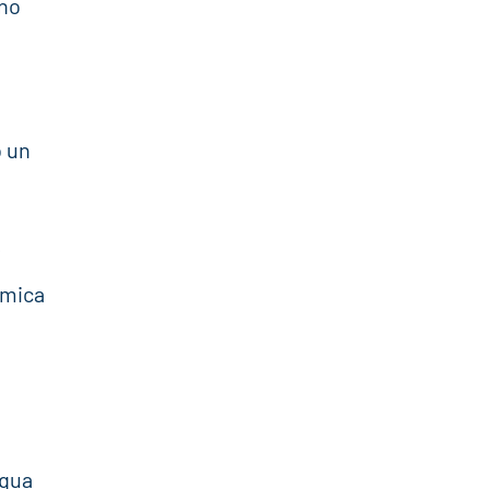
ono
o un
°
omica
cqua