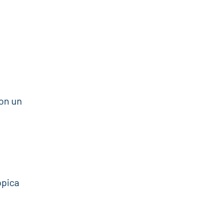
con un
opica