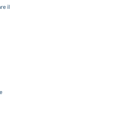
re il
 e