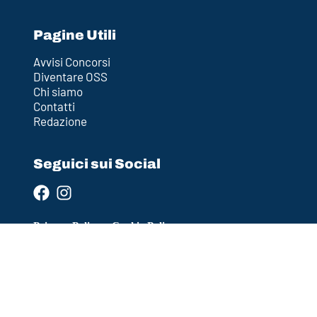
Pagine Utili
Avvisi Concorsi
Diventare OSS
Chi siamo
Contatti
Redazione
Seguici sui Social
Privacy Policy
–
Cookie Policy
Policy Editoriale
–
Termini e Condizioni (Disclaimer)
Ultimo aggiornamento: 2026-04-12 12:36:30
DESIGN BY
CROMÌA